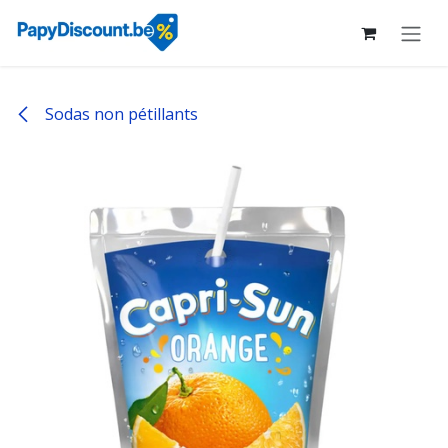
Se rendre au contenu
Sodas non pétillants