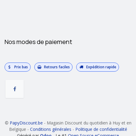
Nos modes de paiement
Prix bas
Retours faciles
Expédition rapide
©
PapyDiscount.be
- Magasin Discount du quotidien à Huy et en
Belgique -
Conditions générales
-
Politique de confidentialité
Généré par
Odoo
- Le #1
Open Source eCommerce