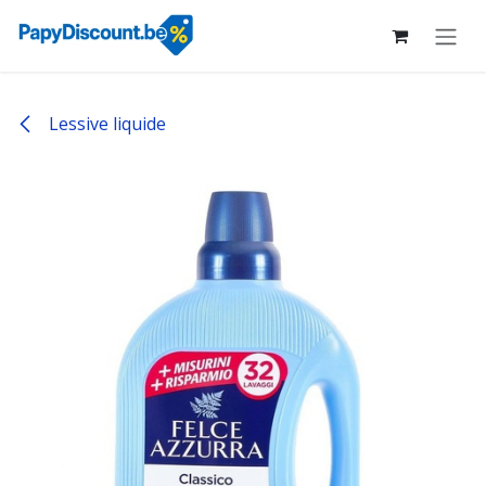
Se rendre au contenu
Lessive liquide