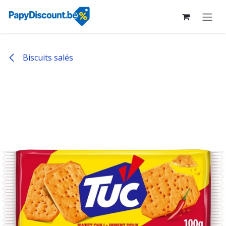
Se rendre au contenu
Biscuits salés