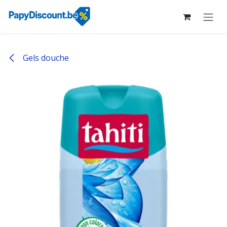
Se rendre au contenu
Gels douche